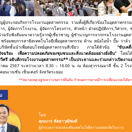
ิญผู้ประกอบกิจการโรงงานอุตสาหกรรม รวมทั้งผู้ที่เกี่ยวข้องในอุตสาหกรร
หาร, ผู้จัดการโรงงาน, ผู้จัดการโครงการ, หัวหน้า ฝ่ายปฏิบัติการ,วิศวกร, ช
่วมรับฟังสัมมนาความรู้จากผู้เชี่ยวชาญ ผู้ชำนาญการจาก
กรมโรงงานอุต
 พร้อมพบการสาธิตเทคโนโลยีเพื่ออุตสาหกรรม ด้าน หม้อไอน้ำ ปั๊ม วาล์ว 
ากบริษัทชั้นนำเพื่อตอบโจทย์อุตสาหกรรมสีเขียว ภายใต้หัวข้อ
“
ขับเคล
ัจฉริยะ เพื่อความปลอดภัยของชุมชนและสิ่งแวดล้อมอย่างยั่งยืน”
โดยได้
ทวีศรี อธิบดีกรมโรงงานอุตสาหกรรม** เป็นประธานและร่วมกล่าวเปิดงาน
ษภาคม 2567 ระหว่างเวลา 8.30 – 16.00 น. ณ ห้องสุวรรณมาลี ชั้น 2 โ
คอนเวนชั่น เซ็นเตอร์ จังหวัดระยอง
**
หมายเหตุ อยู่ระหว่างรอการยืนยัน กำหนดการอาจมีการเปลี่ยนแปลงได
บ
โดย
คุณบวร สัตยาวุฒิพงศ์
ผู้อำนวยการกองส่งเสริมเทคโนโลยีความปลอดภัยโรงงาน