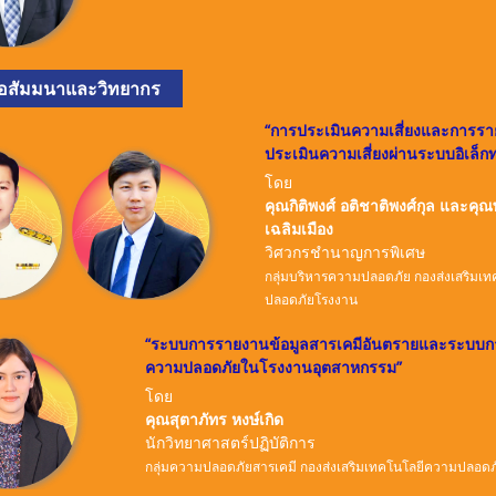
้อสัมมนาและวิทยากร
“
การประเมินความเสี่ยงและการร
ประเมินความเสี่ยงผ่านระบบอิเล็กท
โดย
คุณกิติพงศ์ อติชาติพงศ์กุล และคุณ
เฉลิมเมือง
วิศวกรชำนาญการพิเศษ
กลุ่มบริหารความปลอดภัย กองส่งเสริมเ
ปลอดภัยโรงงาน
“
ระบบการรายงานข้อมูลสารเคมีอันตรายและระบบก
ความปลอดภัยในโรงงานอุตสาหกรรม
”
โดย
คุณสุตาภัทร หงษ์เกิด
นักวิทยาศาสตร์ปฏิบัติการ
กลุ่มความปลอดภัยสารเคมี กองส่งเสริมเทคโนโลยีความปลอด