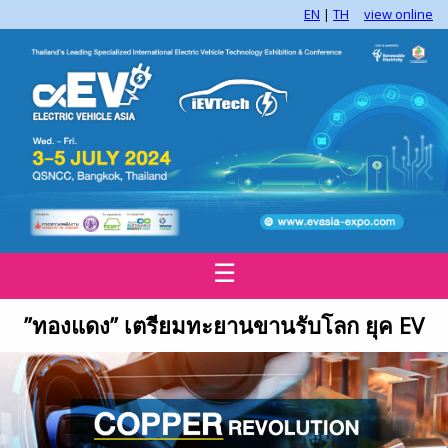
EN
|
TH
view online
☰
”ทองแดง” เตรียมทะยานขานรับโลก ยุค
EV