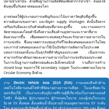
ปลายน้ำเท่านั้น ด้วยพื้นฐานการผลิตที่ต้องพึ่งพาการนำเข้า ส่งผลให้
ต้นทุนขึ้นกับตลาดทองแดงโลก
อาจส่งผลให้ผู้ประกอบการเผชิญกับแนวโน้มราคาวัตถุดิบที่สูงขึ้น
ความผันผวนของราคา และปัญหา supply shortages ดังนั้นจึงควร
เตรียมรับมือและปรับตัวต่อต้นทุนที่อาจจะสูงขึ้น และวางแผนการ
จัดหาทองแดงโดยคำนึงถึงความเสี่ยงด้านอุปทานและราคาที่อาจ
ผันผวนมากขึ้น เพื่อลดผลกระทบต่อธุรกิจและรักษาความสามารถใน
การแข่งขัน ซึ่งอนาคตการลงทุนธุรกิจรีไซเคิลเศษทองแดงเก่าในไทย
และการนำเศษทองแดงเก่ามาใช้เป็นปัจจัยการผลิตภายในประเทศ
แทนการส่งออกนั้นจะเป็นธุรกิจที่สำคัญของประเทศ เนื่องจากจะ
สามารถรักษาศักยภาพและความสามารถในการแข่งขันของประเทศ
ในการเป็นฐานการผลิตรถยนต์และอิเล็กทรอนิกส์ รวมถึงการสร้าง
closed loop ของการใช้ secondary copper ในประเทศตามนโยบาย
Circular Economy อีกด้วย
งาน
Electric Vehicle Asia 2024 (EVA)
งานแสดงสินค้าด้าน
เทคโนโลยียานยนต์ไฟฟ้าที่จัดมาอย่างยาวนานที่สุด ในเอเชียตะวัน
ออกเฉียงใต้ เป็นงานระดับภูมิภาคที่รวมผู้ที่เกี่ยวข้องในภาคยานยนต์
ไฟฟ้า ทั้งผู้ผลิต ผู้ประกอบการ ผู้กำหนดนโยบาย และผู้เล่นในระบบ
นิเวศ EV ทั้งหมด ตั้งแต่ต้นน้ำถึงปลายน้ำของอุตสาหกรรม EV ระดับ
โลก คาดว่าจะมีบริษัทชั้นนำด้าน EV เข้าร่วมมากกว่า 200 แห่ง ดึงดูด