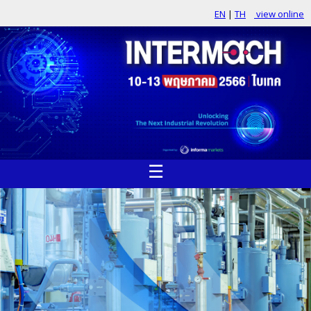
EN
|
TH
view online
☰