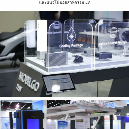
และแนวโน้มอุตสาหกรรม EV